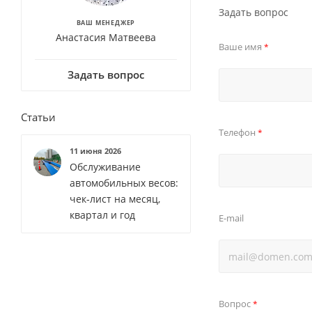
Задать вопрос
ВАШ МЕНЕДЖЕР
Анастасия Матвеева
Ваше имя
*
Задать вопрос
Статьи
Телефон
*
11 июня 2026
Обслуживание
автомобильных весов:
чек‑лист на месяц,
квартал и год
E-mail
Вопрос
*