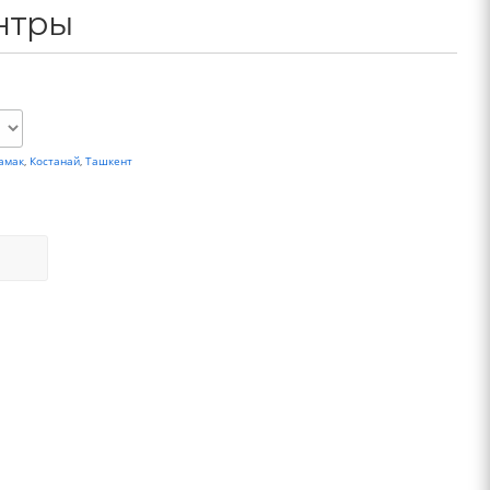
нтры
амак
,
Костанай
,
Ташкент