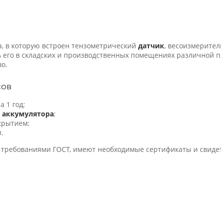
а, в которую встроен тензометрический
датчик
, весоизмерител
 его в складских и производственных помещениях различной 
во.
сов
 1 год;
о
аккумулятора
;
крытием;
.
 требованиями ГОСТ, имеют необходимые сертификаты и свидет