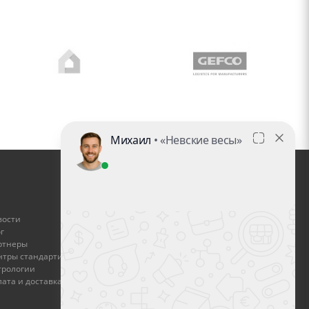
ГДЕ КУПИТЬ
вости
Найти дилера
г
ртнеры
Стать дилером
нтры стандартизации и
трологии
Оплата и доставка
ата и доставка