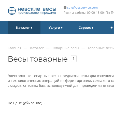
sale@vesservice.com
Режим работы: 09.00‑18.00 (Пн‑П
Каталог ▾
Услуги ▾
Сервис ▾
Главная
Каталог
Товарные весы
Товарные вес
—
—
—
Весы товарные
1
Электронные товарные весы предназначены для взвешивани
и технологических операций в сфере торговли, сельского
складов, оптовых баз, используемый для проведения взвеш
По цене (убывание)