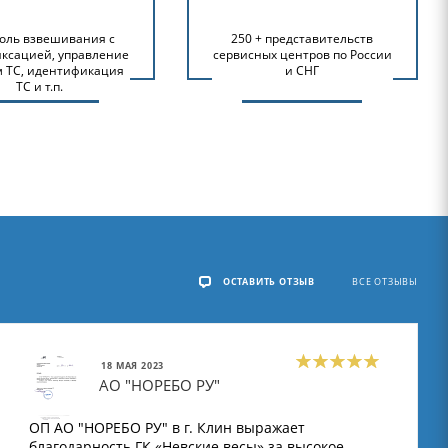
оль взвешивания с
250 + представительств
ксацией, управление
сервисных центров по России
м ТС, идентификация
и СНГ
ТС и т.п.
ОСТАВИТЬ ОТЗЫВ
ВСЕ ОТЗЫВЫ
18 МАЯ 2023
АО "НОРЕБО РУ"
ОП АО "НОРЕБО РУ" в г. Клин выражает
благодарность ГК «Невские весы» за высокое