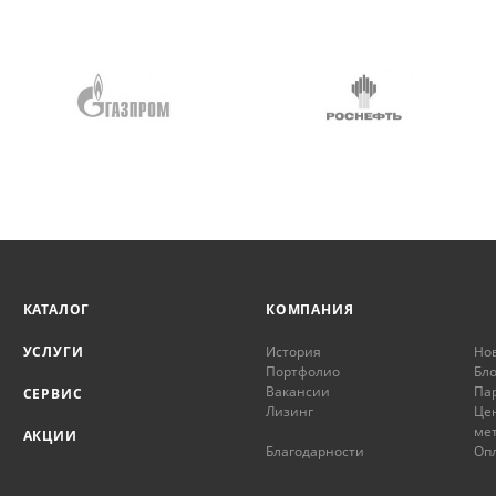
КАТАЛОГ
КОМПАНИЯ
УСЛУГИ
История
Но
Портфолио
Бло
Вакансии
Па
СЕРВИС
Лизинг
Це
ме
АКЦИИ
Благодарности
Опл