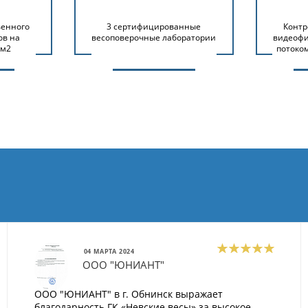
венного
3 сертифицированные
Контр
ов на
весоповерочные лаборатории
видеофи
 м2
потоко
04 МАРТА 2024
ООО "ЮНИАНТ"
ООО "ЮНИАНТ" в г. Обнинск выражает
благодарность ГК «Невские весы» за высокое