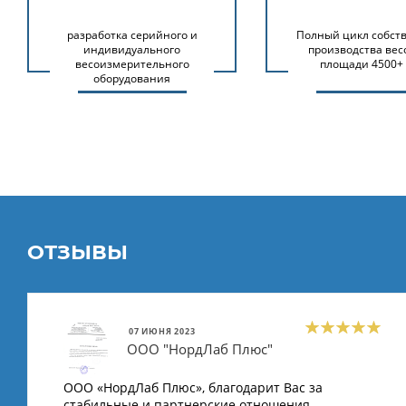
разработка серийного и
Полный цикл собст
индивидуального
производства вес
весоизмерительного
площади 4500+
оборудования
ОТЗЫВЫ
07 ИЮНЯ 2023
ООО "НордЛаб Плюс"
ООО «НордЛаб Плюс», благодарит Вас за
стабильные и партнерские отношения,