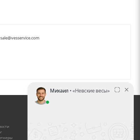
sale@vesservice.com
ГДЕ КУПИТЬ
вости
Найти дилера
г
ртнеры
Стать дилером