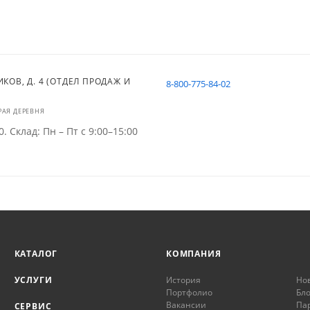
ИКОВ, Д. 4 (ОТДЕЛ ПРОДАЖ И
8-800-775-84-02
РАЯ ДЕРЕВНЯ
0. Склад: Пн – Пт с 9:00–15:00
КАТАЛОГ
КОМПАНИЯ
УСЛУГИ
История
Но
Портфолио
Бло
Вакансии
Па
СЕРВИС