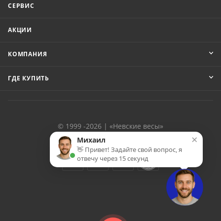
СЕРВИС
АКЦИИ
КОМПАНИЯ
ГДЕ КУПИТЬ
© 1999 -2026 | «Невские весы»
×
Михаил
👋 Привет! Задайте свой вопрос, я
отвечу через 15 секунд