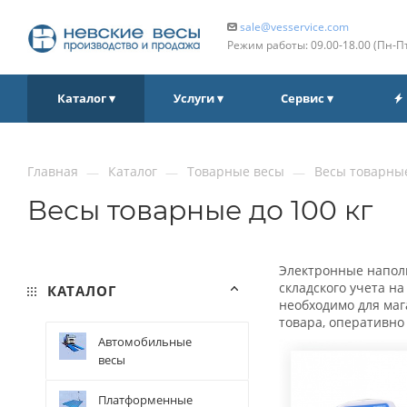
sale@vesservice.com
Режим работы: 09.00‑18.00 (Пн‑П
Каталог ▾
Услуги ▾
Сервис ▾
Главная
Каталог
Товарные весы
Весы товарные
—
—
—
Весы товарные до 100 кг
Электронные наполь
складского учета н
КАТАЛОГ
необходимо для маг
товара, оперативно
Автомобильные
весы
Платформенные