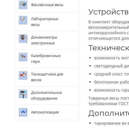
Фасовочные весы
Устройств
Лабораторные
В комплект оборудо
весы
весоизмерительный 
антикоррозийного 
Динамометры
отличающегося дол
электронные
Техническ
Калибровочные
возможность экс
гири
светодиодный ди
средний класс то
Тензодатчики для
весов
безотказная рабо
возможность гор
Дополнительное
Товарные весы пост
оборудование
требованиями ГОСТ,
Дополнит
Автоматизация
тарирование во 