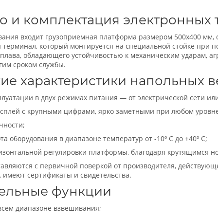
о и комплектация электронных 
вания входит грузоприемная платформа размером 500х400 мм,
терминал, который монтируется на специальной стойке при п
сплава, обладающего устойчивостью к механическим ударам, а
гим сроком службы.
ие характеристики напольных в
плуатации в двух режимах питания — от электрической сети или
сплей с крупными цифрами, ярко заметными при любом уровн
чности;
та оборудования в диапазоне температур от -10º С до +40º С;
изонтальной регулировки платформы, благодаря крутящимся н
авляются с первичной поверкой от производителя, действующей
 имеют сертификаты и свидетельства.
ельные функции
всем диапазоне взвешивания;