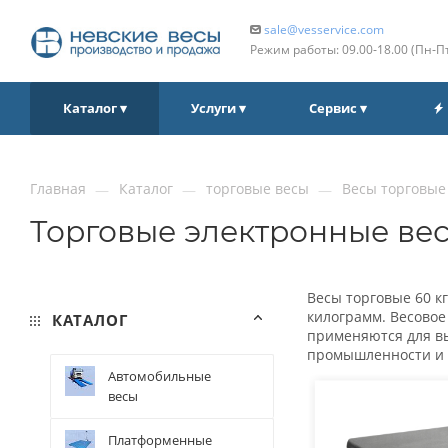
sale@vesservice.com
Режим работы: 09.00‑18.00 (Пн‑П
Каталог ▾
Услуги ▾
Сервис ▾
Главная
Каталог
торговые весы
Весы торговые 
—
—
—
Торговые электронные вес
Весы торговые 60 к
килограмм. Весовое
КАТАЛОГ
применяются для вы
промышленности и 
Автомобильные
весы
Платформенные