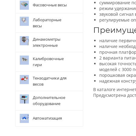
суммирование по
Фасовочные весы
режим удержания
звуковой сигнал 
Лабораторные
регулируемые оп
весы
Преимуще
Динамометры
наличие первичн
электронные
наличие необход
прочная платфор
2 варианта пита
Калибровочные
высокая точност
гири
моделей с 3000 
порошковая окра
Тензодатчики для
надежная констр
весов
В каталоге интерне
Предусмотрена дост
Дополнительное
оборудование
Автоматизация