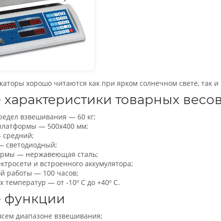
аторы хорошо читаются как при ярком солнечном свете, так и в
характеристики товарных весо
едел взвешивания — 60 кг;
платформы — 500х400 мм;
— средний;
— светодиодный;
ормы — нержавеющая сталь;
ктросети и встроенного аккумулятора;
й работы — 100 часов;
 температур — от -10º С до +40º С.
 функции
всем диапазоне взвешивания;