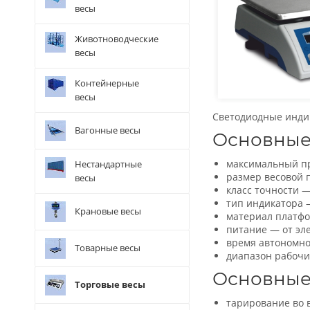
весы
Животноводческие
весы
Контейнерные
весы
Светодиодные индик
Вагонные весы
Основные 
максимальный пр
Нестандартные
размер весовой 
весы
класс точности 
тип индикатора 
Крановые весы
материал платф
питание — от эле
время автономно
Товарные весы
диапазон рабочих
Основные
Торговые весы
тарирование во 