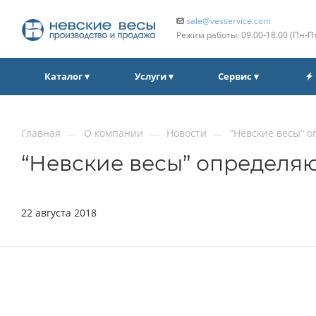
sale@vesservice.com
Режим работы: 09.00‑18.00 (Пн‑П
Каталог ▾
Услуги ▾
Сервис ▾
Главная
О компании
Новости
“Невские весы” 
—
—
—
“Невские весы” определя
22 августа 2018