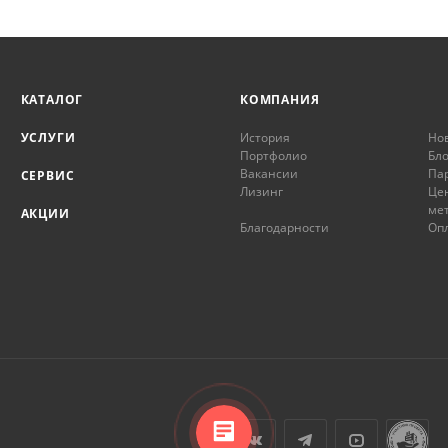
КАТАЛОГ
КОМПАНИЯ
УСЛУГИ
История
Но
Портфолио
Бло
Вакансии
Па
СЕРВИС
Лизинг
Це
ме
АКЦИИ
Благодарности
Опл