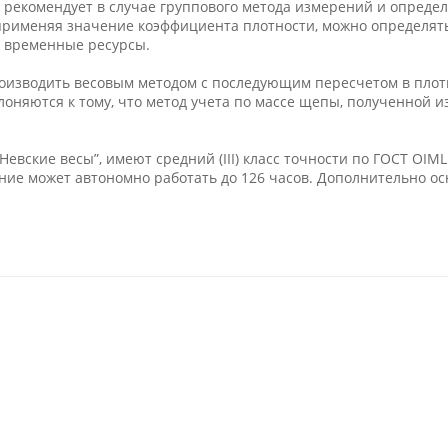
 рекомендует в случае группового метода измерений и опреде
 применяя значение коэффициента плотности, можно определя
 временные ресурсы.
роизводить весовым методом с последующим пересчетом в пло
клоняются к тому, что метод учета по массе щепы, полученной и
евские весы”, имеют средний (III) класс точности по ГОСТ OIML
ие может автономно работать до 126 часов. Дополнительно о