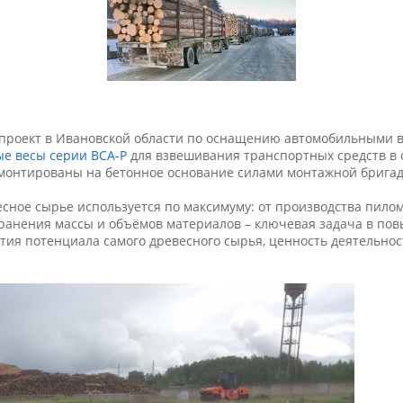
а проект в Ивановской области по оснащению автомобильными 
е весы серии ВСА-Р
для взвешивания транспортных средств в с
монтированы на бетонное основание силами монтажной бригады
весное сырье используется по максимуму: от производства пил
хранения массы и объёмов материалов – ключевая задача в по
тия потенциала самого древесного сырья, ценность деятельност