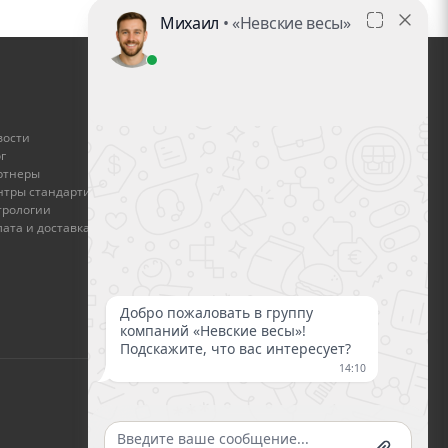
ГДЕ КУПИТЬ
вости
Найти дилера
г
ртнеры
Стать дилером
нтры стандартизации и
трологии
Оплата и доставка
ата и доставка