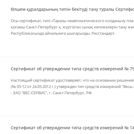
Өлшем құралдарының типін бекітуді тану туралы Сертифи
Осы сертификат, типi «Таразы неавтоматического колданылу пл
қоғамы Санкт-Петербург қ. жүргізген сынақ нәтижелерін тану және
Республикасында айналымға шығарылды. Ресстандарт.
Сертификат об утверждении типа средств измерений № 7
Настоящий сертификат удостоверяет, что на основании решени
(№ 05-12 от 24.05.2012 г.) утвержден тип средств измерений "Ве
- ЗАО "ВЕС-СЕРВИС", г. Санкт-Петербург, РФ
Сертификат об утверждении типа средств измерений № 1