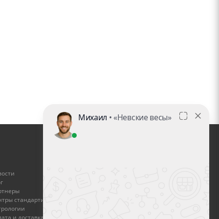
ГДЕ КУПИТЬ
вости
Найти дилера
г
ртнеры
Стать дилером
нтры стандартизации и
трологии
Оплата и доставка
ата и доставка