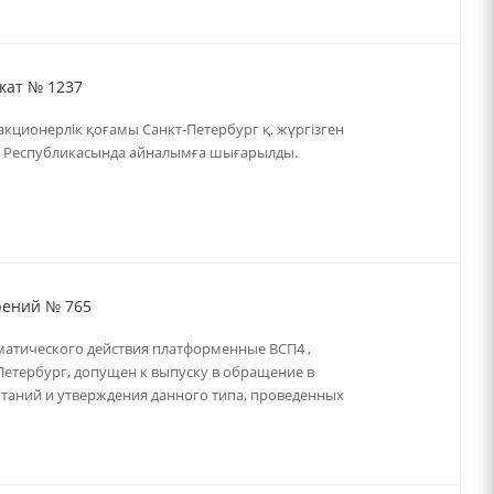
кат № 1237
акционерлік қоғамы Санкт-Петербург қ. жүргізген
тан Республикасында айналымға шығарылды.
рений № 765
оматического действия платформенные ВСП4 ,
етербург, допущен к выпуску в обращение в
ытаний и утверждения данного типа, проведенных