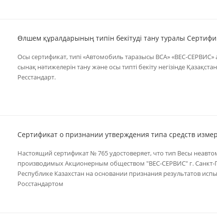
Өлшем құралдарының типін бекітуді тану туралы Сертифи
Осы сертификат, типi «Автомобиль таразысы ВСА» «ВЕС-СЕРВИС» 
сынақ нәтижелерін тану және осы типтi бекiту негiзiнде Қазақс
Ресстандарт.
Сертификат о признании утверждения типа средств изме
Настоящий сертификат № 765 удостоверяет, что тип Весы неавт
производимых Акционерным обществом "ВЕС-СЕРВИС" г. Санкт-П
Республике Казахстан на основании признания результатов исп
Росстандартом