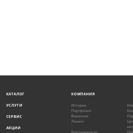
КАТАЛОГ
КОМПАНИЯ
УСЛУГИ
История
Но
Портфолио
Бло
Вакансии
Па
СЕРВИС
Лизинг
Це
ме
АКЦИИ
Благодарности
Опл