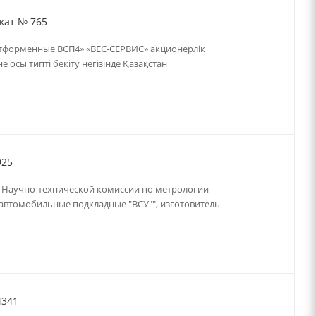
кат № 765
атформенные ВСП4» «ВЕС-СЕРВИС» акционерлік
 осы типтi бекiту негiзiнде Қазақстан
925
я Научно-технической комиссии по метрологии
сы автомобильные подкладные "ВСУ"", изготовитель
4341