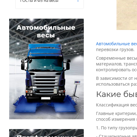
ГОСТы и ФЗ на весы
1
Автомобильные ве
перевозки грузов.
Современные весы 
материалов, транс
контролировать ос
В зависимости от 
использоваться ра
Какие бы
Классификация вес
Главные критерии,
способ измерения 
1. По типу грузопр
- Стационарные а