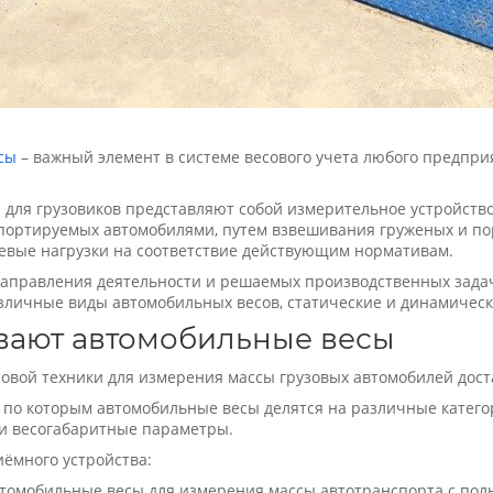
сы
– важный элемент в системе весового учета любого предприя
для грузовиков представляют собой измерительное устройств
портируемых автомобилями, путем взвешивания груженых и п
евые нагрузки на соответствие действующим нормативам.
направления деятельности и решаемых производственных задач,
зличные виды автомобильных весов, статические и динамическ
вают автомобильные весы
овой техники для измерения массы грузовых автомобилей дос
 по которым автомобильные весы делятся на различные катего
и весогабаритные параметры.
иёмного устройства:
втомобильные весы для измерения массы автотранспорта с по