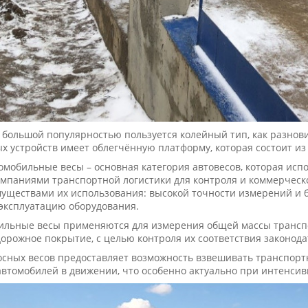
 большой популярностью пользуется колейный тип, как разно
х устройств имеет облегчённую платформу, которая состоит и
мобильные весы – основная категория автовесов, которая ис
мпаниями транспортной логистики для контроля и коммерческо
уществами их использования: высокой точности измерений и б
эксплуатацию оборудования.
ильные весы применяются для измерения общей массы транспо
орожное покрытие, с целью контроля их соответствия законод
сных весов предоставляет возможность взвешивать транспорт
автомобилей в движении, что особенно актуально при интенсив