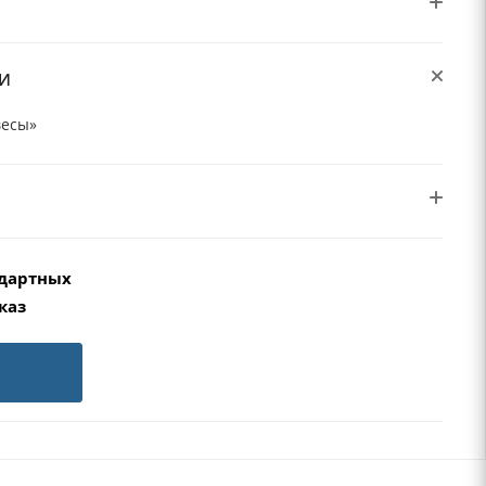
И
весы»
ндартных
каз