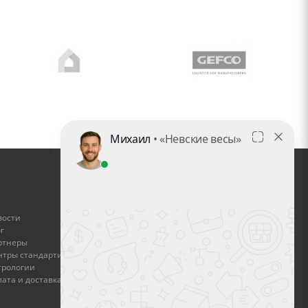
ГДЕ КУПИТЬ
вости
Найти дилера
г
ртнеры
Стать дилером
нтры стандартизации и
трологии
Оплата и доставка
ата и доставка