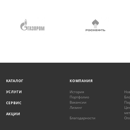
КАТАЛОГ
КОМПАНИЯ
УСЛУГИ
История
Но
Портфолио
Бло
Вакансии
Па
СЕРВИС
Лизинг
Це
ме
АКЦИИ
Благодарности
Опл