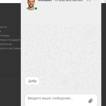
ГДЕ КУПИТЬ
вости
Найти дилера
г
ртнеры
Стать дилером
нтры стандартизации и
трологии
Оплата и доставка
ата и доставка