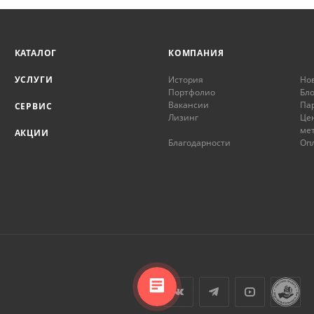
КАТАЛОГ
КОМПАНИЯ
УСЛУГИ
История
Но
Портфолио
Бло
Вакансии
Па
СЕРВИС
Лизинг
Це
ме
АКЦИИ
Благодарности
Опл