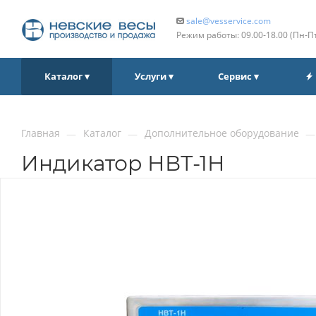
sale@vesservice.com
Режим работы: 09.00‑18.00 (Пн‑П
Каталог ▾
Услуги ▾
Сервис ▾
Главная
Каталог
Дополнительное оборудование
—
—
—
Индикатор НВТ-1Н