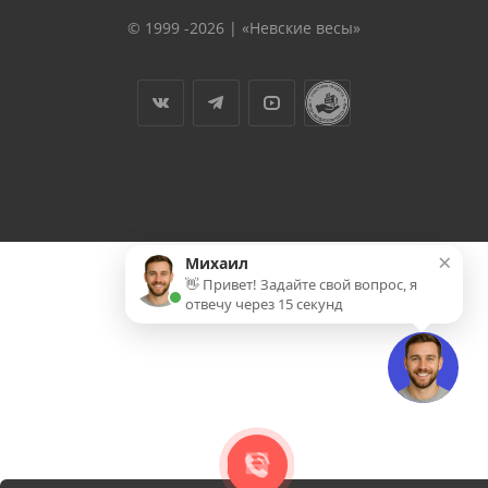
© 1999 -2026 | «Невские весы»
×
Михаил
👋 Привет! Задайте свой вопрос, я
отвечу через 15 секунд