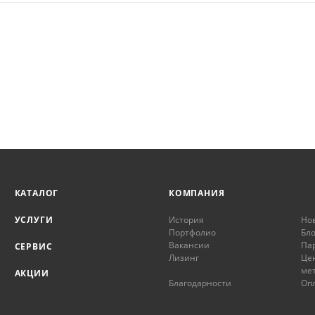
КАТАЛОГ
КОМПАНИЯ
УСЛУГИ
История
Но
Портфолио
Бло
Вакансии
Па
СЕРВИС
Лизинг
Це
ме
АКЦИИ
Благодарности
Опл