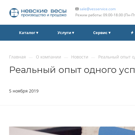
sale@vesservice.com
Режим работы: 09.00‑18.00 (Пн‑П
Каталог ▾
Услуги ▾
Сервис ▾
Главная
О компании
Новости
Реальный опыт о
—
—
—
Реальный опыт одного ус
5 ноября 2019