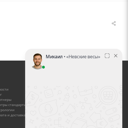
ГДЕ КУПИТЬ
вости
Найти дилера
г
ртнеры
Стать дилером
нтры стандартизации и
трологии
Оплата и доставка
ата и доставка