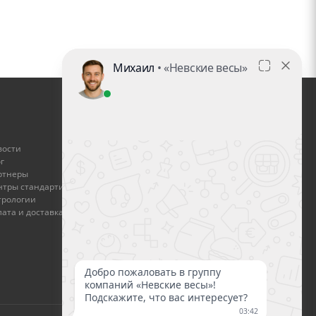
ГДЕ КУПИТЬ
вости
Найти дилера
г
ртнеры
Стать дилером
нтры стандартизации и
трологии
Оплата и доставка
ата и доставка