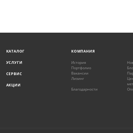
КАТАЛОГ
КОМПАНИЯ
УСЛУГИ
История
Но
Портфолио
Бло
Вакансии
Па
СЕРВИС
Лизинг
Це
ме
АКЦИИ
Благодарности
Опл