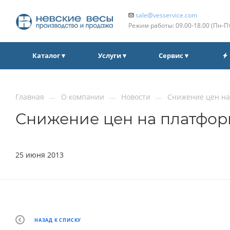
sale@vesservice.com
Режим работы: 09.00‑18.00 (Пн‑П
Каталог ▾
Услуги ▾
Сервис ▾
Главная
О компании
Новости
Снижение цен н
—
—
—
Снижение цен на платфо
25 июня 2013
НАЗАД К СПИСКУ