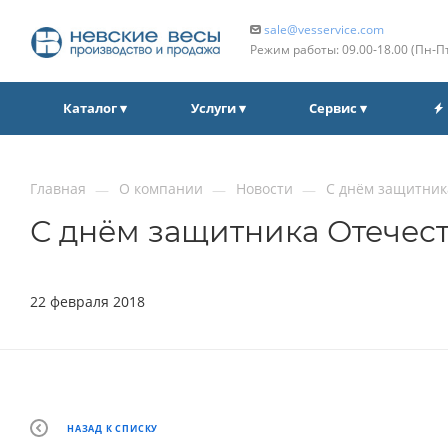
sale@vesservice.com
Режим работы: 09.00‑18.00 (Пн‑П
Каталог ▾
Услуги ▾
Сервис ▾
Главная
О компании
Новости
С днём защитник
—
—
—
С днём защитника Отечест
22 февраля 2018
НАЗАД К СПИСКУ