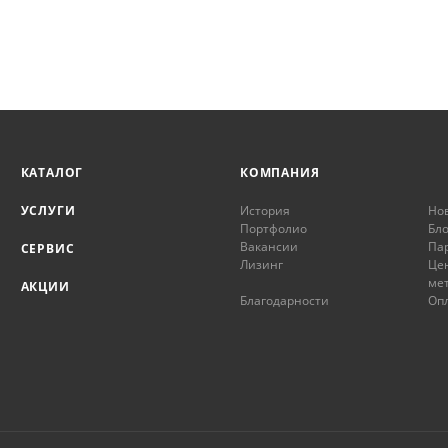
КАТАЛОГ
КОМПАНИЯ
УСЛУГИ
История
Но
Портфолио
Бло
Вакансии
Па
СЕРВИС
Лизинг
Це
ме
АКЦИИ
Благодарности
Опл