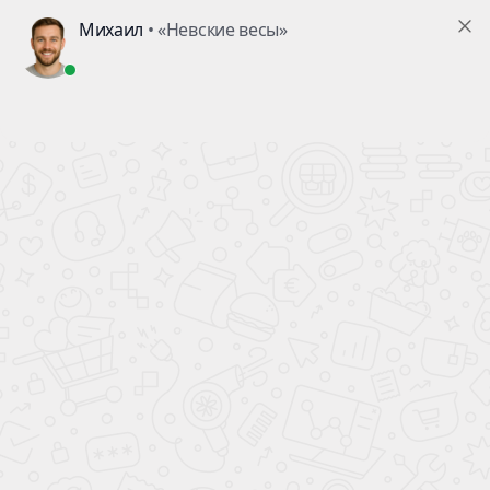
Главная
О компании
Новости
—
—
—
С началом весны! Цветите и процветайте!
С началом весны! Цветите
и процветайте!
6 марта 2020