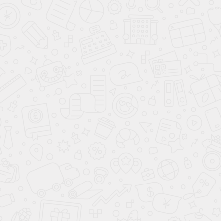
Милые дамы!
Коллектив ГК «Невские весы» поздравляет Вас с
замечательным праздником весны – 8 марта!
Оставайтесь всегда такими же красивыми,
неповторимыми, мудрыми и непременно любимыми.
Желаем, чтобы успех сопутствовал Вам в делах личных и
профессиональных!