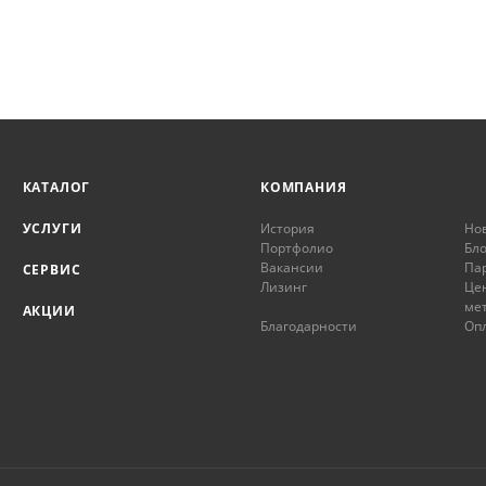
КАТАЛОГ
КОМПАНИЯ
УСЛУГИ
История
Но
Портфолио
Бло
Вакансии
Па
СЕРВИС
Лизинг
Це
ме
АКЦИИ
Благодарности
Опл