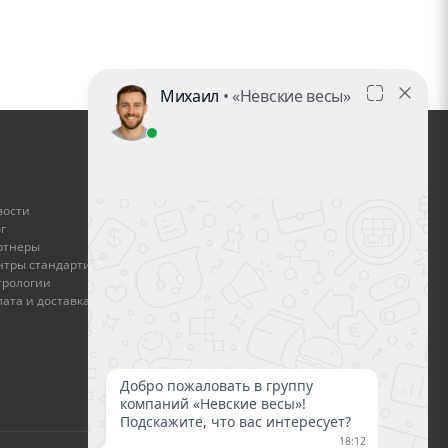
ГДЕ КУПИТЬ
вости
Найти дилера
г
ртнеры
Стать дилером
нтры стандартизации и
трологии
Оплата и доставка
ата и доставка