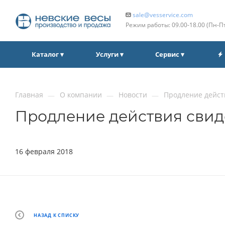
sale@vesservice.com
Режим работы: 09.00‑18.00 (Пн‑П
Каталог ▾
Услуги ▾
Сервис ▾
Главная
О компании
Новости
Продление дейст
—
—
—
Продление действия свид
16 февраля 2018
НАЗАД К СПИСКУ