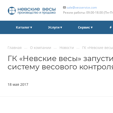
sale@vesservice.com
Режим работы: 09.00‑18.00 (Пн‑П
Каталог ▾
Услуги ▾
Сервис ▾
Главная
О компании
Новости
ГК «Невские весы
—
—
—
ГК «Невские весы» запуст
систему весового контрол
18 мая 2017