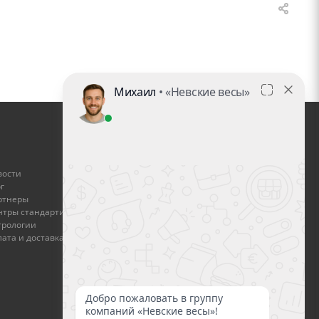
ГДЕ КУПИТЬ
вости
Найти дилера
г
ртнеры
Стать дилером
нтры стандартизации и
трологии
Оплата и доставка
ата и доставка