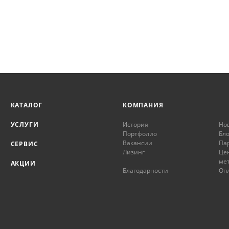
КАТАЛОГ
КОМПАНИЯ
УСЛУГИ
История
Но
Портфолио
Бло
Вакансии
Па
СЕРВИС
Лизинг
Це
ме
АКЦИИ
Благодарности
Опл