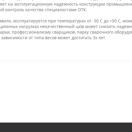
ияет на эксплуатационную надёжность конструкции промышлен
ый контроль качества специалистами ОТК.
вило, эксплуатируется при температурах от -50 С до +50 С, мо
ционных нагрузках некачественный шов может снизить надёжно
варки, профессионализму сварщиков, парку сварочного оборудо
зависимости от типа весов может достигать 3х лет.