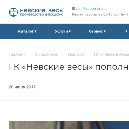
sale@vesservice.com
Режим работы: 09.00‑18.00 (Пн‑П
Каталог ▾
Услуги ▾
Сервис ▾
Главная
О компании
Новости
ГК «Невские вес
—
—
—
ГК «Невские весы» попол
20 июня 2017