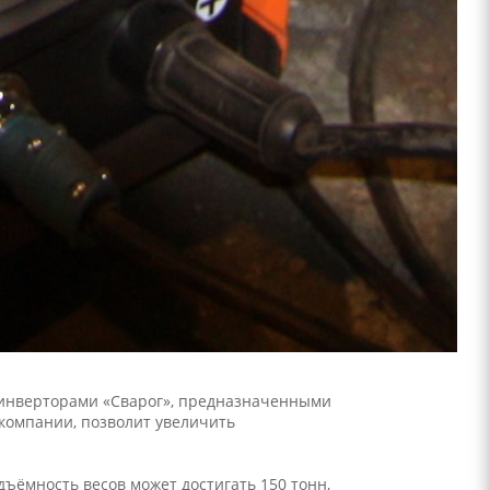
 инверторами «Сварог», предназначенными
компании, позволит увеличить
ъёмность весов может достигать 150 тонн,