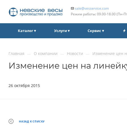
sale@vesservice.com
Режим работы: 09.00‑18.00 (Пн‑П
Каталог ▾
Услуги ▾
Сервис ▾
Главная
О компании
Новости
Изменение цен на
—
—
—
Изменение цен на линейку
26 октября 2015
НАЗАД К СПИСКУ