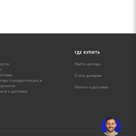
ГДЕ КУПИТЬ
вости
Найти дилера
г
ртнеры
Стать дилером
нтры стандартизации и
трологии
Оплата и доставка
ата и доставка