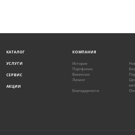
КАТАЛОГ
КОМПАНИЯ
УСЛУГИ
История
Но
Портфолио
Бло
Вакансии
Па
СЕРВИС
Лизинг
Це
ме
АКЦИИ
Благодарности
Опл